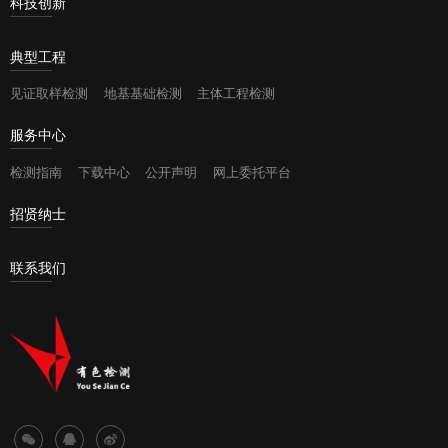
科技创新
典型工程
见证取样检测
地基基础检测
主体工程检测
服务中心
检测指南
下载中心
公开声明
网上委托平台
招贤纳士
联系我们